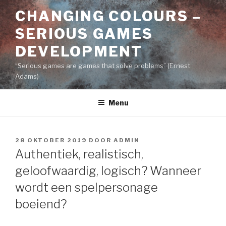
Naar
CHANGING COLOURS –
de
inhoud
SERIOUS GAMES
springen
DEVELOPMENT
“Serious games are games that solve problems” (Ernest
Adams)
Menu
GEPLAATST
28 OKTOBER 2019
DOOR
ADMIN
OP
Authentiek, realistisch,
geloofwaardig, logisch? Wanneer
wordt een spelpersonage
boeiend?