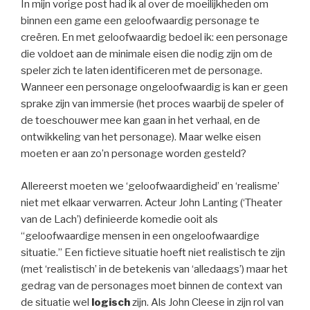
In mijn vorige post had ik al over de moeilijkheden om
binnen een game een geloofwaardig personage te
creëren. En met geloofwaardig bedoel ik: een personage
die voldoet aan de minimale eisen die nodig zijn om de
speler zich te laten identificeren met de personage.
Wanneer een personage ongeloofwaardig is kan er geen
sprake zijn van immersie (het proces waarbij de speler of
de toeschouwer mee kan gaan in het verhaal, en de
ontwikkeling van het personage). Maar welke eisen
moeten er aan zo’n personage worden gesteld?
Allereerst moeten we ‘geloofwaardigheid’ en ‘realisme’
niet met elkaar verwarren. Acteur John Lanting (‘Theater
van de Lach’) definieerde komedie ooit als
“geloofwaardige mensen in een ongeloofwaardige
situatie.” Een fictieve situatie hoeft niet realistisch te zijn
(met ‘realistisch’ in de betekenis van ‘alledaags’) maar het
gedrag van de personages moet binnen de context van
de situatie wel
logisch
zijn. Als John Cleese in zijn rol van