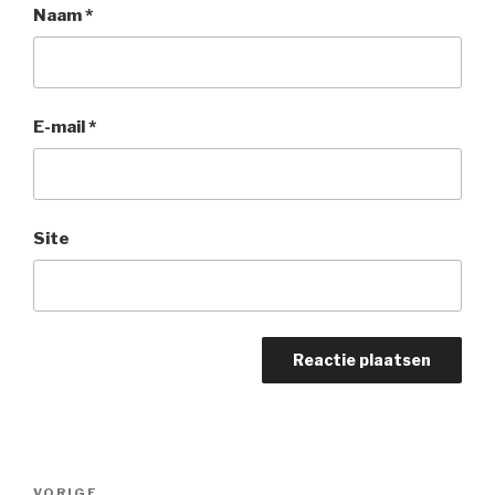
Naam
*
E-mail
*
Site
Bericht
Vorig
VORIGE