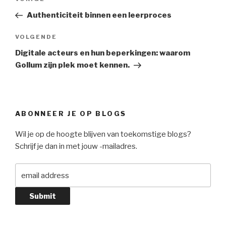
navigatie
bericht
Authenticiteit binnen een leerproces
Volgend
VOLGENDE
Bericht
Digitale acteurs en hun beperkingen: waarom
Gollum zijn plek moet kennen.
ABONNEER JE OP BLOGS
Wil je op de hoogte blijven van toekomstige blogs?
Schrijf je dan in met jouw -mailadres.