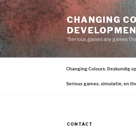
Naar
de
CHANGING CO
inhoud
springen
DEVELOPME
“Serious games are games tha
Changing Colours. Deskundig op
Serious games, simulatie, en th
CONTACT