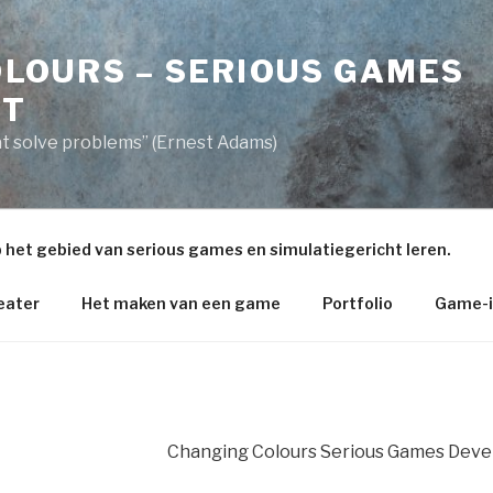
LOURS – SERIOUS GAMES
NT
t solve problems” (Ernest Adams)
 het gebied van serious games en simulatiegericht leren.
eater
Het maken van een game
Portfolio
Game-i
Changing Colours Serious Games Dev