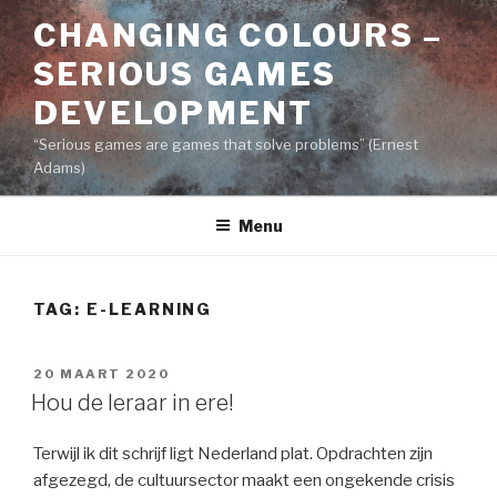
Naar
CHANGING COLOURS –
de
inhoud
SERIOUS GAMES
springen
DEVELOPMENT
“Serious games are games that solve problems” (Ernest
Adams)
Menu
TAG:
E-LEARNING
GEPLAATST
20 MAART 2020
OP
Hou de leraar in ere!
Terwijl ik dit schrijf ligt Nederland plat. Opdrachten zijn
afgezegd, de cultuursector maakt een ongekende crisis