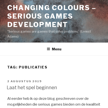
Naar
CHANGING COLOURS –
de
inhoud
SERIOUS GAMES
springen
DEVELOPMENT
“Serious games are games that solve problems” (Ernest
Adams)
Menu
TAG:
PUBLICATIES
GEPLAATST
2 AUGUSTUS 2019
OP
Laat het spel beginnen
Al eerder heb ik op deze blog geschreven over de
mogelijkheden die serious games bieden om de kwaliteit