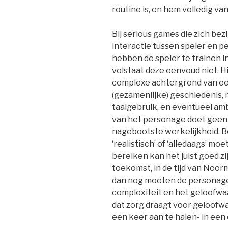
routine is, en hem volledig van
Bij serious games die zich b
interactie tussen speler en p
hebben de speler te trainen 
volstaat deze eenvoud niet. Hi
complexe achtergrond van een
(gezamenlijke) geschiedenis, 
taalgebruik, en eventueel am
van het personage doet geen 
nagebootste werkelijkheid. Be
‘realistisch’ of ‘alledaags’ mo
bereiken kan het juist goed zi
toekomst, in de tijd van Noor
dan nog moeten de personage
complexiteit en het geloofwa
dat zorg draagt voor geloofw
een keer aan te halen- in een