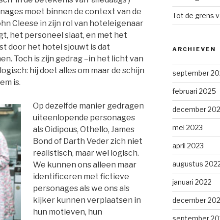
onages moet binnen de context van de
Tot de grens v
John Cleese in zijn rol van hoteleigenaar
igt, het personeel slaat, en met het
t door het hotel sjouwt is dat
ARCHIEVEN
n. Toch is zijn gedrag –in het licht van
gisch: hij doet alles om maar de schijn
september 20
em is.
februari 2025
Op dezelfde manier gedragen
december 20
uiteenlopende personages
mei 2023
als Oidipous, Othello, James
Bond of Darth Veder zich niet
april 2023
realistisch, maar wel logisch.
augustus 202
We kunnen ons alleen maar
identificeren met fictieve
januari 2022
personages als we ons als
kijker kunnen verplaatsen in
december 202
hun motieven, hun
september 20