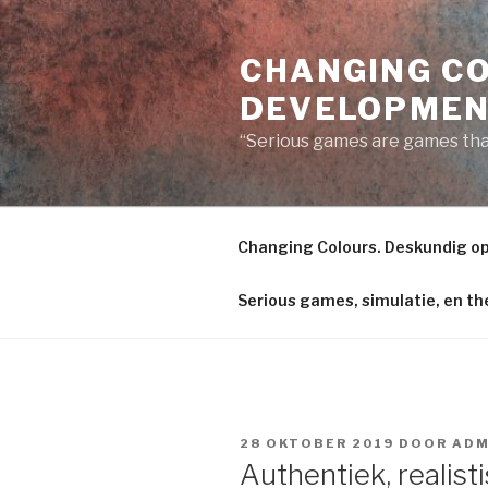
Naar
de
CHANGING CO
inhoud
springen
DEVELOPME
“Serious games are games tha
Changing Colours. Deskundig op
Serious games, simulatie, en th
GEPLAATST
28 OKTOBER 2019
DOOR
ADM
OP
Authentiek, realist