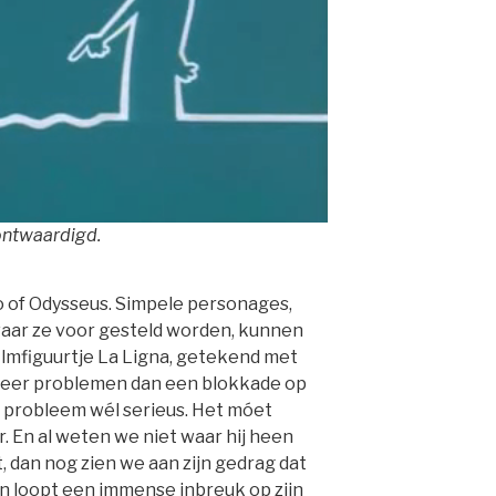
rontwaardigd.
o of Odysseus. Simpele personages,
ar ze voor gesteld worden, kunnen
ilmfiguurtje La Ligna, getekend met
l meer problemen dan een blokkade op
et probleem wél serieus. Het móet
r. En al weten we niet waar hij heen
, dan nog zien we aan zijn gedrag dat
an loopt een immense inbreuk op zijn