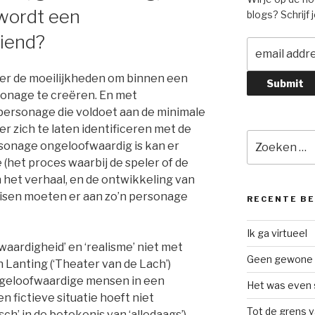
wordt een
blogs? Schrijf 
iend?
 over de moeilijkheden om binnen een
onage te creëren. En met
 personage die voldoet aan de minimale
er zich te laten identificeren met de
Zoeken
onage ongeloofwaardig is kan er
naar:
 (het proces waarbij de speler of de
het verhaal, en de ontwikkeling van
isen moeten er aan zo’n personage
RECENTE B
Ik ga virtueel
aardigheid’ en ‘realisme’ niet met
Geen gewone
 Lanting (‘Theater van de Lach’)
 “geloofwaardige mensen in een
Het was even 
n fictieve situatie hoeft niet
Tot de grens v
tisch’ in de betekenis van ‘alledaags’)