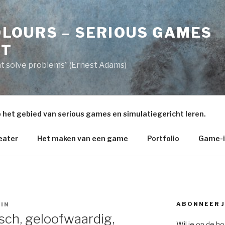
LOURS – SERIOUS GAMES
NT
t solve problems” (Ernest Adams)
 het gebied van serious games en simulatiegericht leren.
eater
Het maken van een game
Portfolio
Game-i
ABONNEER J
IN
isch, geloofwaardig,
Wil je op de h