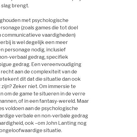
 slag brengt.
ezighouden met psychologische
ersonage (zoals games die tot doel
in communicatieve vaardigheden)
erbij is wel degelijk een meer
 personage nodig, inclusief
non-verbaal gedrag, specifiek
bigue gedrag. Een vereenvoudiging
recht aan de complexiteit van de
tekent dit dat die situatie dan ook
et zijn? Zeker niet. Om immersie te
jn om de game te situeren in de verre
mannen, of in een fantasy-wereld. Maar
s voldoen aan de psychologische
ardige verbale en non-verbale gedrag
aardigheid, ook –om John Lanting nog
 ongeloofwaardige situatie.