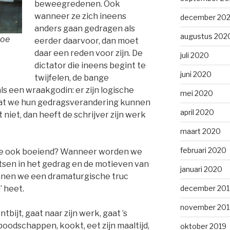
beweegredenen. Ook
wanneer ze zich ineens
december 20
anders gaan gedragen als
augustus 202
hoe
eerder daarvoor, dan moet
daar een reden voor zijn. De
juli 2020
dictator die ineens begint te
juni 2020
twijfelen, de bange
ls een wraakgodin: er zijn logische
mei 2020
at we hun gedragsverandering kunnen
april 2020
niet, dan heeft de schrijver zijn werk
maart 2020
februari 2020
ge ook boeiend? Wanneer worden we
tsen in het gedrag en de motieven van
januari 2020
nen we een dramaturgische truc
december 201
’ heet.
november 201
tbijt, gaat naar zijn werk, gaat ’s
boodschappen, kookt, eet zijn maaltijd,
oktober 2019