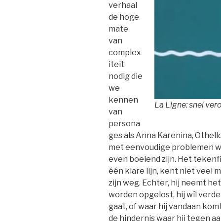
verhaal
de hoge
mate
van
complex
iteit
nodig die
we
kennen
La Ligne: snel ve
van
persona
ges als Anna Karenina, Othell
met eenvoudige problemen wa
even boeiend zijn. Het tekenf
één klare lijn, kent niet vee
zijn weg. Echter, hij neemt h
worden opgelost, hij wíl verde
gaat, of waar hij vandaan komt
de hindernis waar hij tegen a