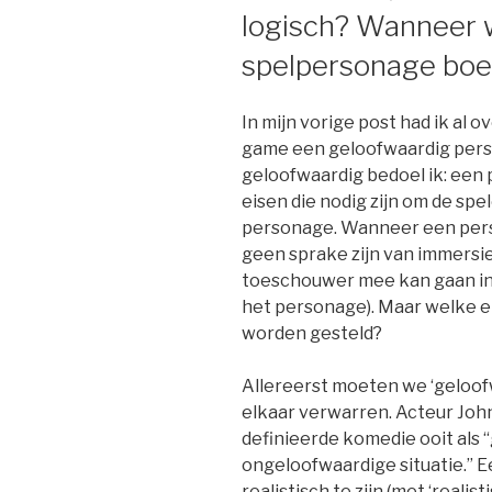
logisch? Wanneer 
spelpersonage boe
In mijn vorige post had ik al
game een geloofwaardig pers
geloofwaardig bedoel ik: een
eisen die nodig zijn om de spel
personage. Wanneer een pers
geen sprake zijn van immersie
toeschouwer mee kan gaan in 
het personage). Maar welke e
worden gesteld?
Allereerst moeten we ‘geloofw
elkaar verwarren. Acteur John
definieerde komedie ooit als
ongeloofwaardige situatie.” Ee
realistisch te zijn (met ‘realis