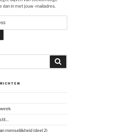
je dan in met jouw -mailadres.
Zoeken
ERICHTEN
 week
stil…
an menselijkheid (deel 2)