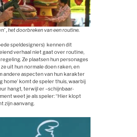
n’ , het doorbreken van een routine.
oede speldesigners) kennen dit
eiend verhaal niet gaat over routine,
regeling. Ze plaatsen hun personages
 ze uit hun normale doen raken, en
 andere aspecten van hun karakter
g home’ komt de speler thuis, waarbij
ur hangt, terwijl er –schijnbaar-
ment weet je als speler: “Hier klopt
mt zijn aanvang.