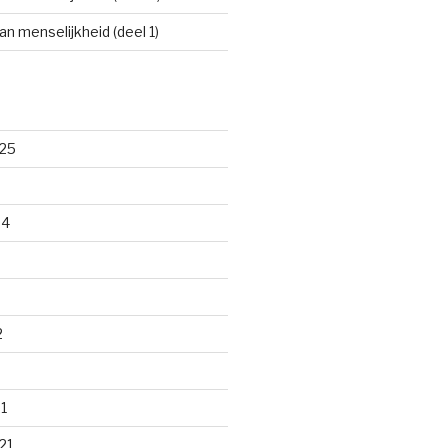
an menselijkheid (deel 1)
25
24
2
1
21