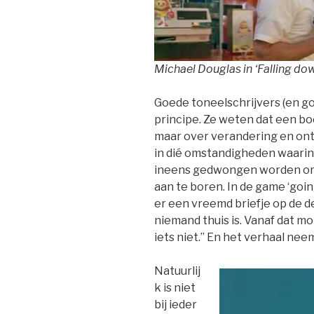
Michael Douglas in ‘Falling dow
Goede toneelschrijvers (en g
principe. Ze weten dat een bo
maar over verandering en ont
in dié omstandigheden waarin
ineens gedwongen worden om
aan te boren. In de game ‘goin
er een vreemd briefje op de de
niemand thuis is. Vanaf dat mo
iets niet.” En het verhaal nee
Natuurlij
k is niet
bij ieder