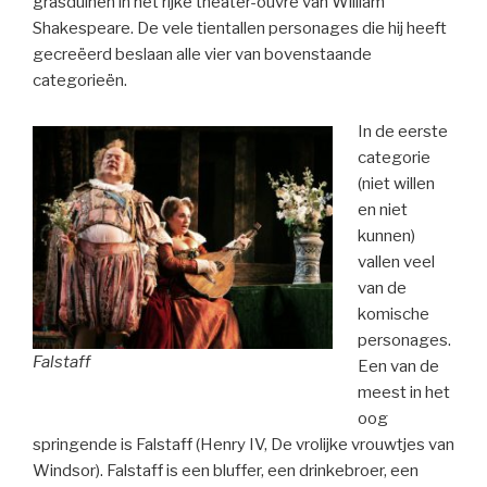
grasduinen in het rijke theater-ouvre van William
Shakespeare. De vele tientallen personages die hij heeft
gecreëerd beslaan alle vier van bovenstaande
categorieën.
In de eerste
categorie
(niet willen
en niet
kunnen)
vallen veel
van de
komische
personages.
Falstaff
Een van de
meest in het
oog
springende is Falstaff (Henry IV, De vrolijke vrouwtjes van
Windsor). Falstaff is een bluffer, een drinkebroer, een