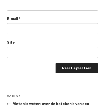
E-mail
*
Site
Bericht
Vorig
VORIGE
navigatie
bericht
Meten is weten; over de betekenis van een