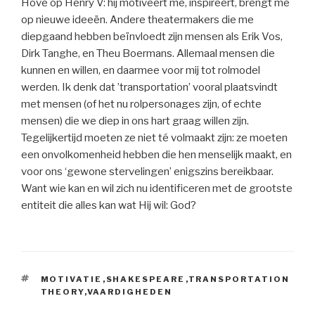
Hove op Henry V: hij motiveert me, inspireert, brengt me
op nieuwe ideeën. Andere theatermakers die me
diepgaand hebben beïnvloedt zijn mensen als Erik Vos,
Dirk Tanghe, en Theu Boermans. Allemaal mensen die
kunnen en willen, en daarmee voor mij tot rolmodel
werden. Ik denk dat ’transportation’ vooral plaatsvindt
met mensen (of het nu rolpersonages zijn, of echte
mensen) die we diep in ons hart graag willen zijn.
Tegelijkertijd moeten ze niet té volmaakt zijn: ze moeten
een onvolkomenheid hebben die hen menselijk maakt, en
voor ons ‘gewone stervelingen’ enigszins bereikbaar.
Want wie kan en wil zich nu identificeren met de grootste
entiteit die alles kan wat Hij wil: God?
TAGS
MOTIVATIE
,
SHAKESPEARE
,
TRANSPORTATION
THEORY
,
VAARDIGHEDEN