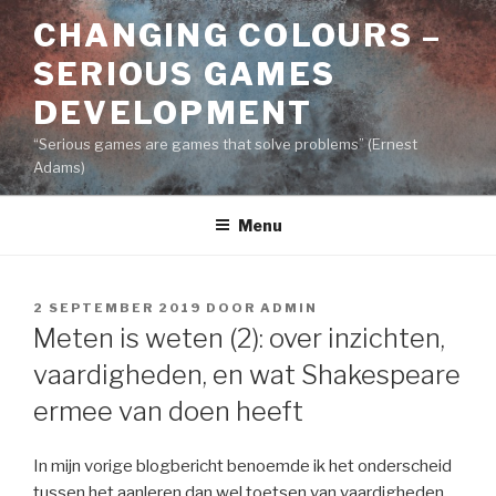
Naar
CHANGING COLOURS –
de
inhoud
SERIOUS GAMES
springen
DEVELOPMENT
“Serious games are games that solve problems” (Ernest
Adams)
Menu
GEPLAATST
2 SEPTEMBER 2019
DOOR
ADMIN
OP
Meten is weten (2): over inzichten,
vaardigheden, en wat Shakespeare
ermee van doen heeft
In mijn vorige blogbericht benoemde ik het onderscheid
tussen het aanleren dan wel toetsen van vaardigheden