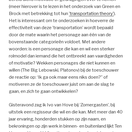
(meer hierover is te lezen in het onderzoek van Green en
Brock met betrekking tot hun
’transportation theory’
).
Het is interessant om te onderzoeken in hoeverre de
effectiviteit van deze ’transportation’ wordt bepaald
door de mate waarin het personage aan één van de
bovenstaande categorieën voldoet. Met andere
woorden: is een personage die kan en wil een sterker
rolmodel dan iemand die het ontbreekt aan vaardigheden
of motivatie? Wekken personages die niet kunnen en
willen (The Big Lebowski, Platonov) bij de toeschouwer
de reactie op: ‘Ik ga ook maar eens niks doen?” of
motiveren ze de toeschouwer juist om aan de slag te
gaan, en zich te gaan ontwikkelen?
Gisteravond zag ik Ivo van Hove bij ‘Zomergasten’, bij
uitstek een regisseur die wil en die kan. Met meer dan 40
jaar ervaring, honderden stukken op zijn naam, en
bekroningen op zijn werk in binnen- en buitenland lijkt Ten