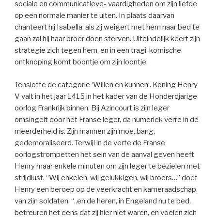
sociale en communicatieve- vaardigheden om zijn liefde
op een normale manier te uiten. In plaats daarvan
chanteert hij Isabella: als zij weigert met hem naar bed te
gaan zal hij haar broer doen sterven. Uiteindelijk keert zijn
strategie zich tegen hem, en in een tragi-komische
ontknoping komt boontje om zijn loontje.
Tenslotte de categorie ‘Willen en kunnen’. Koning Henry
V valt in het jaar 1415 in het kader van de Honderdjarige
oorlog Frankrijk binnen. Bij Azincourt is zijn leger
omsingelt door het Franse leger, da numeriek verre in de
meerderheid is. Zijn mannen zijn moe, bang,
gedemoraliseerd. Terwijl in de verte de Franse
oorlogstrompetten het sein van de aanval geven heeft
Henry maar enkele minuten om zijn leger te bezielen met
strijdlust. “Wij enkelen, wij gelukkigen, wij broers…” doet
Henry een beroep op de veerkracht en kameraadschap
van zijn soldaten. “..en de heren, in Engeland nu te bed,
betreuren het eens dat zij hier niet waren, en voelen zich