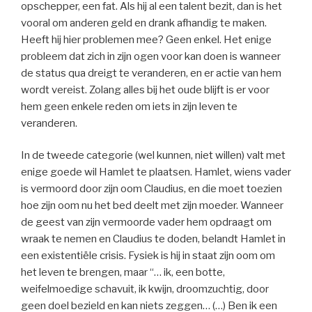
opschepper, een fat. Als hij al een talent bezit, dan is het
vooral om anderen geld en drank afhandig te maken.
Heeft hij hier problemen mee? Geen enkel. Het enige
probleem dat zich in zijn ogen voor kan doen is wanneer
de status qua dreigt te veranderen, en er actie van hem
wordt vereist. Zolang alles bij het oude blijft is er voor
hem geen enkele reden om iets in zijn leven te
veranderen.
In de tweede categorie (wel kunnen, niet willen) valt met
enige goede wil Hamlet te plaatsen. Hamlet, wiens vader
is vermoord door zijn oom Claudius, en die moet toezien
hoe zijn oom nu het bed deelt met zijn moeder. Wanneer
de geest van zijn vermoorde vader hem opdraagt om
wraak te nemen en Claudius te doden, belandt Hamlet in
een existentiële crisis. Fysiek is hij in staat zijn oom om
het leven te brengen, maar “… ik, een botte,
weifelmoedige schavuit, ik kwijn, droomzuchtig, door
geen doel bezield en kan niets zeggen… (…) Ben ik een