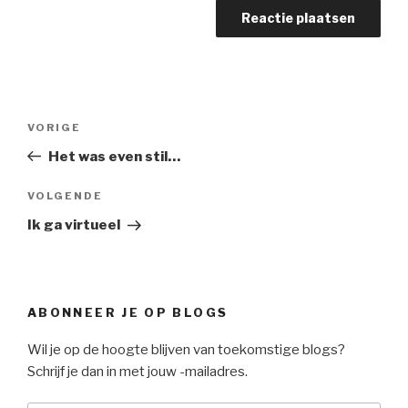
Bericht
Vorig
VORIGE
navigatie
bericht
Het was even stil…
Volgend
VOLGENDE
Bericht
Ik ga virtueel
ABONNEER JE OP BLOGS
Wil je op de hoogte blijven van toekomstige blogs?
Schrijf je dan in met jouw -mailadres.