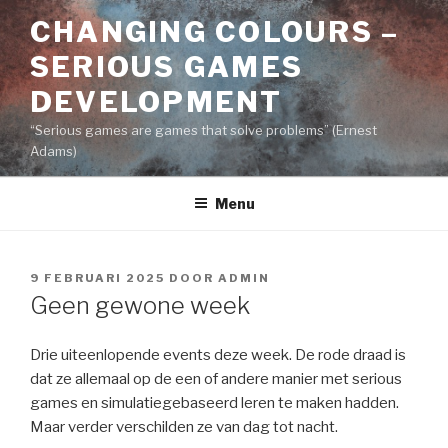
Naar
CHANGING COLOURS –
de
inhoud
SERIOUS GAMES
springen
DEVELOPMENT
“Serious games are games that solve problems” (Ernest
Adams)
Menu
GEPLAATST
9 FEBRUARI 2025
DOOR
ADMIN
OP
Geen gewone week
Drie uiteenlopende events deze week. De rode draad is
dat ze allemaal op de een of andere manier met serious
games en simulatiegebaseerd leren te maken hadden.
Maar verder verschilden ze van dag tot nacht.