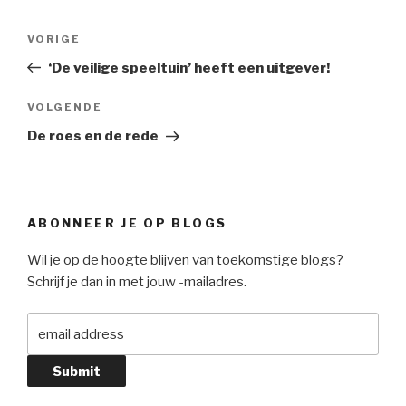
Bericht
Vorig
VORIGE
navigatie
bericht
‘De veilige speeltuin’ heeft een uitgever!
Volgend
VOLGENDE
Bericht
De roes en de rede
ABONNEER JE OP BLOGS
Wil je op de hoogte blijven van toekomstige blogs?
Schrijf je dan in met jouw -mailadres.