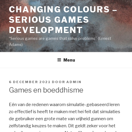
Naar
CHANGING COLOURS –
de
inhoud
SERIOUS GAMES
springen
DEVELOPMENT
“Serious games are games that solve problems” (Ernest
Adams)
Menu
GEPLAATST
6 DECEMBER 2021
DOOR
ADMIN
OP
Games en boeddhisme
Eén van de redenen waarom simulatie-gebaseerd leren
zo effectief is heeft te maken met hei feit dat simulaties
de gebruiker een grote mate van vrijheid gunnen om
zelfstandig keuzes te maken. Dit geldt zeker voor het