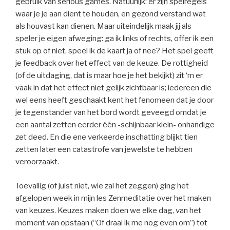
gebruik van serious games. Natuurlijk: er zijn spelregels
waar je je aan dient te houden, en gezond verstand wat
als houvast kan dienen. Maar uiteindelijk maak jij als
speler je eigen afweging: ga ik links of rechts, offer ik een
stuk op of niet, speel ik de kaart ja of nee? Het spel geeft
je feedback over het effect van de keuze. De rottigheid
(of de uitdaging, dat is maar hoe je het bekijkt) zit ‘m er
vaak in dat het effect niet gelijk zichtbaar is; iedereen die
wel eens heeft geschaakt kent het fenomeen dat je door
je tegenstander van het bord wordt geveegd omdat je
een aantal zetten eerder één -schijnbaar klein- onhandige
zet deed. En die ene verkeerde inschatting blijkt tien
zetten later een catastrofe van jewelste te hebben
veroorzaakt.
Toevallig (of juist niet, wie zal het zeggen) ging het
afgelopen week in mijn les Zenmeditatie over het maken
van keuzes. Keuzes maken doen we elke dag, van het
moment van opstaan (“Of draai ik me nog even om”) tot